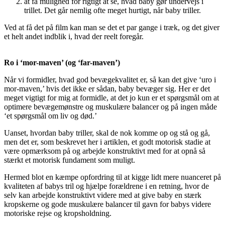
at få mulighed for rigtigt at se, hvad baby gør undervejs i
trillet. Det går nemlig ofte meget hurtigt, når baby triller.
Ved at få det på film kan man se det et par gange i træk, og det giver
et helt andet indblik i, hvad der reelt foregår.
Ro i ‘mor-maven’ (og ‘far-maven’)
Når vi formidler, hvad god bevægekvalitet er, så kan det give ‘uro i
mor-maven,’ hvis det ikke er sådan, baby bevæger sig. Her er det
meget vigtigt for mig at formidle, at det jo kun er et spørgsmål om at
optimere bevægemønstre og muskulære balancer og på ingen måde
‘et spørgsmål om liv og død.’
Uanset, hvordan baby triller, skal de nok komme op og stå og gå,
men det er, som beskrevet her i artiklen, et godt motorisk stadie at
være opmærksom på og arbejde konstruktivt med for at opnå så
stærkt et motorisk fundament som muligt.
Hermed blot en kæmpe opfordring til at kigge lidt mere nuanceret på
kvaliteten af babys tril og hjælpe forældrene i en retning, hvor de
selv kan arbejde konstruktivt videre med at give baby en stærk
kropskerne og gode muskulære balancer til gavn for babys videre
motoriske rejse og kropsholdning.