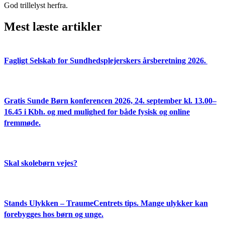
God trillelyst herfra.
Mest læste artikler
Fagligt Selskab for Sundhedsplejerskers årsberetning 2026.
Gratis Sunde Børn konferencen 2026, 24. september kl. 13.00–
16.45 i Kbh. og med mulighed for både fysisk og online
fremmøde.
Skal skolebørn vejes?
Stands Ulykken – TraumeCentrets tips. Mange ulykker kan
forebygges hos børn og unge.