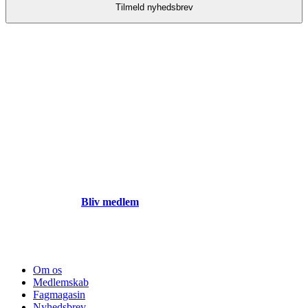
Bliv en del af vores
faglige fællesskab
Hvis du ikke allerede er medlem af Fagligt Selskab for
Sundhedsplejersker, synes vi, du skal tilmelde dig. Der er
nemlig rigtig mange fordele ved et medlemskab hos os.
Bliv medlem
Om os
Medlemskab
Fagmagasin
Nyhedsbrev