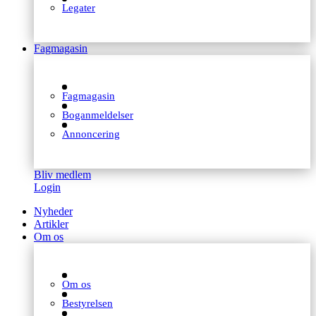
Legater
Fagmagasin
Fagmagasin
Boganmeldelser
Annoncering
Bliv medlem
Login
Nyheder
Artikler
Om os
Om os
Bestyrelsen