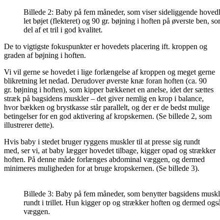
Billede 2: Baby på fem måneder, som viser sideliggende hoved
let bøjet (flekteret) og 90 gr. bøjning i hoften på øverste ben, 
del af et tril i god kvalitet.
De to vigtigste fokuspunkter er hovedets placering ift. kroppen og
graden af bøjning i hoften.
Vi vil gerne se hovedet i lige forlængelse af kroppen og meget gerne
blikretning let nedad. Derudover øverste knæ foran hoften (ca. 90
gr. bøjning i hoften), som kipper bækkenet en anelse, idet der sættes
stræk på bagsidens muskler – det giver nemlig en krop i balance,
hvor bækken og brystkasse står parallelt, og der er de bedst mulige
betingelser for en god aktivering af kropskernen. (Se billede 2, som
illustrerer dette).
Hvis baby i stedet bruger ryggens muskler til at presse sig rundt
med, ser vi, at baby lægger hovedet tilbage, kigger opad og strækker
hoften. På denne måde forlænges abdominal væggen, og dermed
minimeres muligheden for at bruge kropskernen. (Se billede 3).
Billede 3: Baby på fem måneder, som benytter bagsidens muskl
rundt i trillet. Hun kigger op og strækker hoften og dermed og
væggen.