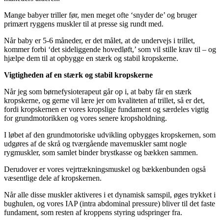
Mange babyer triller før, men meget ofte ‘snyder de’ og bruger
primært ryggens muskler til at presse sig rundt med.
Når baby er 5-6 måneder, er det målet, at de undervejs i trillet,
kommer forbi ‘det sideliggende hovedløft,’ som vil stille krav til – og
hjælpe dem til at opbygge en stærk og stabil kropskerne.
Vigtigheden af en stærk og stabil kropskerne
Når jeg som børnefysioterapeut går op i, at baby får en stærk
kropskerne, og gerne vil lære jer om kvaliteten af trillet, så er det,
fordi kropskernen er vores kropslige fundament og særdeles vigtig
for grundmotorikken og vores senere kropsholdning.
I løbet af den grundmotoriske udvikling opbygges kropskernen, som
udgøres af de skrå og tværgående mavemuskler samt nogle
rygmuskler, som samlet binder brystkasse og bækken sammen.
Derudover er vores vejrtrækningsmuskel og bækkenbunden også
væsentlige dele af kropskernen.
Når alle disse muskler aktiveres i et dynamisk samspil, øges trykket i
bughulen, og vores IAP (intra abdominal pressure) bliver til det faste
fundament, som resten af kroppens styring udspringer fra.