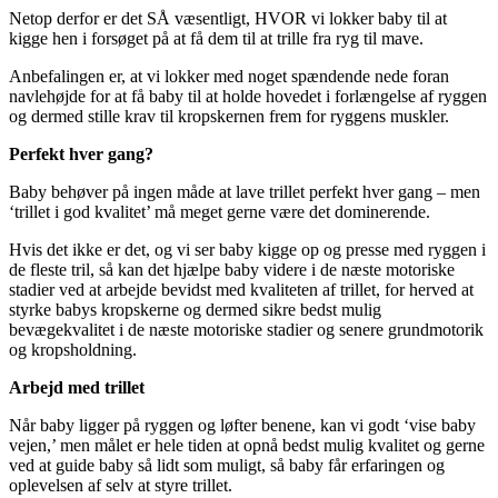
Netop derfor er det SÅ væsentligt, HVOR vi lokker baby til at
kigge hen i forsøget på at få dem til at trille fra ryg til mave.
Anbefalingen er, at vi lokker med noget spændende nede foran
navlehøjde for at få baby til at holde hovedet i forlængelse af ryggen
og dermed stille krav til kropskernen frem for ryggens muskler.
Perfekt hver gang?
Baby behøver på ingen måde at lave trillet perfekt hver gang – men
‘trillet i god kvalitet’ må meget gerne være det dominerende.
Hvis det ikke er det, og vi ser baby kigge op og presse med ryggen i
de fleste tril, så kan det hjælpe baby videre i de næste motoriske
stadier ved at arbejde bevidst med kvaliteten af trillet, for herved at
styrke babys kropskerne og dermed sikre bedst mulig
bevægekvalitet i de næste motoriske stadier og senere grundmotorik
og kropsholdning.
Arbejd med trillet
Når baby ligger på ryggen og løfter benene, kan vi godt ‘vise baby
vejen,’ men målet er hele tiden at opnå bedst mulig kvalitet og gerne
ved at guide baby så lidt som muligt, så baby får erfaringen og
oplevelsen af selv at styre trillet.