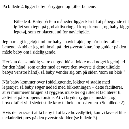
På billede 4 ligger baby på ryggen og løfter benene.
Billede 4: Baby på fem måneder ligger klar til at påbegynde et t
løftet som tegn på god aktivering af kropskernen, og baby kigg
legetøj, som er placeret ud for navlehøjde.
Jeg har lagt legetøjet ud for babys navlehøjde, og når baby løfter
benene, skubber jeg minimalt på ‘det øverste knæ,’ og guider på den
måde baby om i sideliggende.
Her kan det samtidig være en god idé at lokke med noget legetøj ud
for den hånd, som ender med at være den øverste (i dette tilfælde
babys venstre hånd), så baby vender sig om på siden ‘som en blok.’
Når baby kommer over i sideliggende, lokker vi stadig med
legetøjet, så baby søger nedad med blikretningen – dette faciliterer,
at vi minimerer brugen af ryggens muskler og i stedet faciliterer til
aktivitet på kroppens forside. At vi bryder ryggens muskler, og
hovedløftet vil i stedet stille krav til hele kropskernen. (Se billede 2).
Hvis det er svært at få baby til at lave hovedløftet, kan vi lave et lille
nedadrettet pres på den øverste skulder (se billede 5).