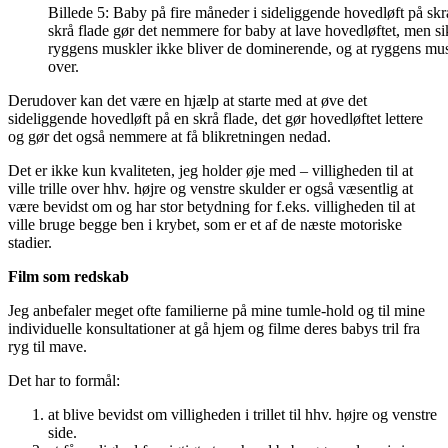
Billede 5: Baby på fire måneder i sideliggende hovedløft på skr
skrå flade gør det nemmere for baby at lave hovedløftet, men sik
ryggens muskler ikke bliver de dominerende, og at ryggens mus
over.
Derudover kan det være en hjælp at starte med at øve det
sideliggende hovedløft på en skrå flade, det gør hovedløftet lettere
og gør det også nemmere at få blikretningen nedad.
Det er ikke kun kvaliteten, jeg holder øje med – villigheden til at
ville trille over hhv. højre og venstre skulder er også væsentlig at
være bevidst om og har stor betydning for f.eks. villigheden til at
ville bruge begge ben i krybet, som er et af de næste motoriske
stadier.
Film som redskab
Jeg anbefaler meget ofte familierne på mine tumle-hold og til mine
individuelle konsultationer at gå hjem og filme deres babys tril fra
ryg til mave.
Det har to formål:
at blive bevidst om villigheden i trillet til hhv. højre og venstre
side.