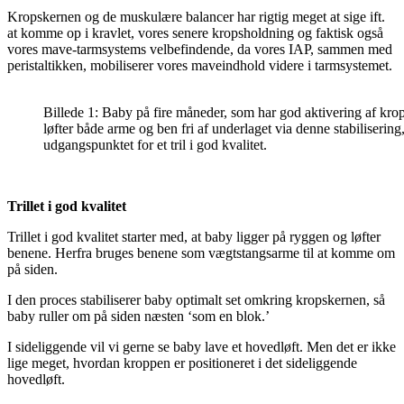
Kropskernen og de muskulære balancer har rigtig meget at sige ift.
at komme op i kravlet, vores senere kropsholdning og faktisk også
vores mave-tarmsystems velbefindende, da vores IAP, sammen med
peristaltikken, mobiliserer vores maveindhold videre i tarmsystemet.
Billede 1: Baby på fire måneder, som har god aktivering af kr
løfter både arme og ben fri af underlaget via denne stabilisering
udgangspunktet for et tril i god kvalitet.
Trillet i god kvalitet
Trillet i god kvalitet starter med, at baby ligger på ryggen og løfter
benene. Herfra bruges benene som vægtstangsarme til at komme om
på siden.
I den proces stabiliserer baby optimalt set omkring kropskernen, så
baby ruller om på siden næsten ‘som en blok.’
I sideliggende vil vi gerne se baby lave et hovedløft. Men det er ikke
lige meget, hvordan kroppen er positioneret i det sideliggende
hovedløft.