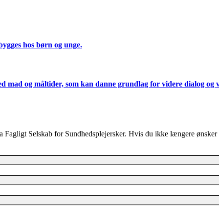
bygges hos børn og unge.
d mad og måltider, som kan danne grundlag for videre dialog og v
a Fagligt Selskab for Sundhedsplejersker. Hvis du ikke længere ønsker 