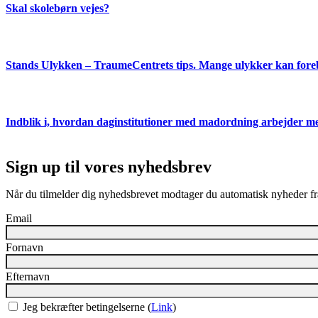
Skal skolebørn vejes?
Stands Ulykken – TraumeCentrets tips. Mange ulykker kan fore
Indblik i, hvordan daginstitutioner med madordning arbejder me
Sign up til vores nyhedsbrev
Når du tilmelder dig nyhedsbrevet modtager du automatisk nyheder fr
Email
Fornavn
Efternavn
Jeg bekræfter betingelserne (
Link
)