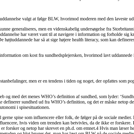
 uddannelse valgt at følge BLW, hvorimod moderen med den laveste udd
kunne generaliseres, men en videnskabelig undersøgelse fra Storbritanni
s uddannelse har været vant til at navigere i information og forholde sig 
 De højtuddannede har så at sige højere health literacy, som kan definere
ks. information om kost fra sundhedsplejersken, hvorimod lavt uddannede 
stanbefalinger, men er en tendens i tiden og noget, der opfattes som p
eb og med det menes WHO’s definition af sundhed, som lyder: ‘Sundhed e
 definerer sundhed ud fra WHO’s definition, og det er måske netop derf
autonomi i spisesituationen.
erne spise som influencere eller folk, de følger på de sociale medier. D
influencere, hvis viden om trenden kan betvivles, da de ikke er forsker
er forsker og netop har skrevet en ph.d. om emnet.4 Hvis man læser hend
i metoden og blot bruger det, man har læst om BLW på de sociale medie