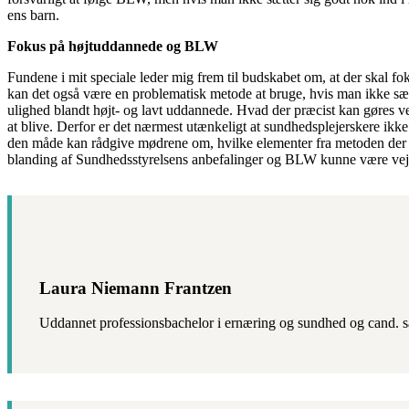
ens barn.
Fokus på højtuddannede og BLW
Fundene i mit speciale leder mig frem til budskabet om, at der skal 
kan det også være en problematisk metode at bruge, hvis man ikke sætte
ulighed blandt højt- og lavt uddannede. Hvad der præcist kan gøres v
at blive. Derfor er det nærmest utænkeligt at sundhedsplejerskere ikk
den måde kan rådgive mødrene om, hvilke elementer fra metoden der ka
blanding af Sundhedsstyrelsens anbefalinger og BLW kunne være vejen
Laura Niemann Frantzen
Uddannet professionsbachelor i ernæring og sundhed og cand. sa