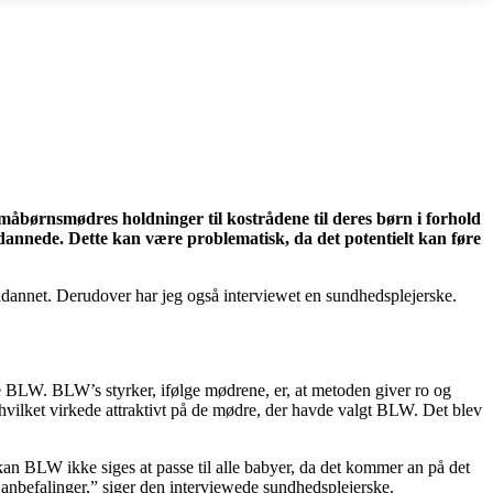
småbørnsmødres holdninger til kostrådene til deres børn i forhold
ddannede. Dette kan være problematisk, da det potentielt kan føre
uddannet. Derudover har jeg også interviewet en sundhedsplejerske.
e BLW. BLW’s styrker, ifølge mødrene, er, at metoden giver ro og
, hvilket virkede attraktivt på de mødre, der havde valgt BLW. Det blev
n BLW ikke siges at passe til alle babyer, da det kommer an på det
anbefalinger,” siger den interviewede sundhedsplejerske.