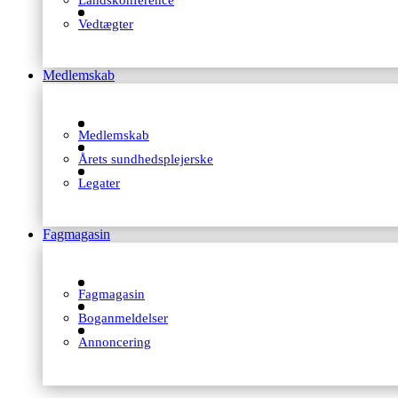
Landskonference
Vedtægter
Medlemskab
Medlemskab
Årets sundhedsplejerske
Legater
Fagmagasin
Fagmagasin
Boganmeldelser
Annoncering