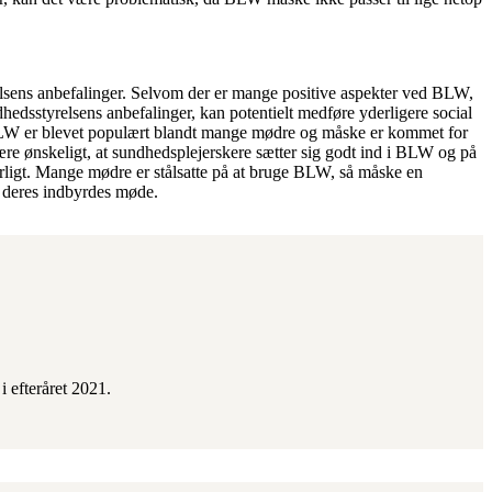
elsens anbefalinger. Selvom der er mange positive aspekter ved BLW,
hedsstyrelsens anbefalinger, kan potentielt medføre yderligere social
at BLW er blevet populært blandt mange mødre og måske er kommet for
ære ønskeligt, at sundhedsplejerskere sætter sig godt ind i BLW og på
rligt. Mange mødre er stålsatte på at bruge BLW, så måske en
i deres indbyrdes møde.
 efteråret 2021.