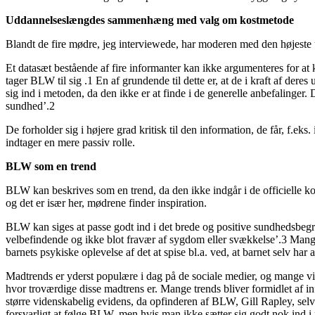
Uddannelseslængdes sammenhæng med valg om kostmetode
Blandt de fire mødre, jeg interviewede, har moderen med den højeste
Et datasæt bestående af fire informanter kan ikke argumenteres for at 
tager BLW til sig .1 En af grundende til dette er, at de i kraft af dere
sig ind i metoden, da den ikke er at finde i de generelle anbefalinger.
sundhed’.2
De forholder sig i højere grad kritisk til den information, de får, f.e
indtager en mere passiv rolle.
BLW som en trend
BLW kan beskrives som en trend, da den ikke indgår i de officielle ko
og det er især her, mødrene finder inspiration.
BLW kan siges at passe godt ind i det brede og positive sundhedsbegr
velbefindende og ikke blot fravær af sygdom eller svækkelse’.3 Mange
barnets psykiske oplevelse af det at spise bl.a. ved, at barnet selv har 
Madtrends er yderst populære i dag på de sociale medier, og mange vil g
hvor troværdige disse madtrens er. Mange trends bliver formidlet af 
større videnskabelig evidens, da opfinderen af BLW, Gill Rapley, selv 
forsvarligt at følge BLW, men hvis man ikke sætter sig godt nok ind 