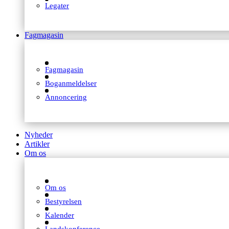
Legater
Fagmagasin
Fagmagasin
Boganmeldelser
Annoncering
Nyheder
Artikler
Om os
Om os
Bestyrelsen
Kalender