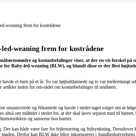
led-weaning frem for kostrådene
-led-weaning frem for kostrådene
småbørnsmødre og kostanbefalinger viser, at der en vis forskel på 
esse for Baby-led-weaning (BLW), og blandt disse er der flest højtu
er havde et barn på et år. To var højtuddannede og to var mellemlangt 
 artikler inden for om-rådet om kostanbefalinger til småbørn.
m unuancerede og firkantede og havde i stedet taget valget om at følg
ltså om måltidet i stedet for, at der skal laves separat mad til barnet
r finmotorikken og sanserne hos barnet.
er kan både være fare for fejlernæring og fejlsynkning. Derudover ka
ke maden. Derfor kan BLW ikke blive inkorporeret i Sundhedsstyrelsens 