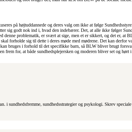
fokuseres på højtuddannede og deres valg om ikke at følge Sundhedsstyr
r sig godt nok ind i, hvad den indebærer. Det, at alle ikke følger Sund
ed denne problematik, er svært at sige, men et er sikkert, og det er, 
e skal forholde sig til dette i deres møde med mødrene. Det kan derfor v
n bruges i forhold til det specifikke barn, så BLW bliver brugt forsva
 frem for, at både sundhedsplejersken og moderen bliver set og hørt 
n. i sundhedsfremme, sundhedsstrategier og psykologi. Skrev speciale i