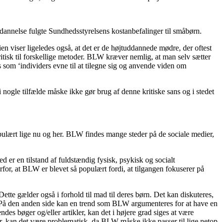
annelse fulgte Sundhedsstyrelsens kostanbefalinger til småbørn.
en viser ligeledes også, at det er de højtuddannede mødre, der oftest
kritisk til forskellige metoder. BLW kræver nemlig, at man selv sætter
s som ‘individers evne til at tilegne sig og anvende viden om
i nogle tilfælde måske ikke gør brug af denne kritiske sans og i stedet
opulært lige nu og her. BLW findes mange steder på de sociale medier,
r en tilstand af fuldstændig fysisk, psykisk og socialt
or, at BLW er blevet så populært fordi, at tilgangen fokuserer på
ette gælder også i forhold til mad til deres børn. Det kan diskuteres,
e. På den anden side kan en trend som BLW argumenteres for at have en
es bøger og/eller artikler, kan det i højere grad siges at være
r, kan det være problematisk, da BLW måske ikke passer til lige netop