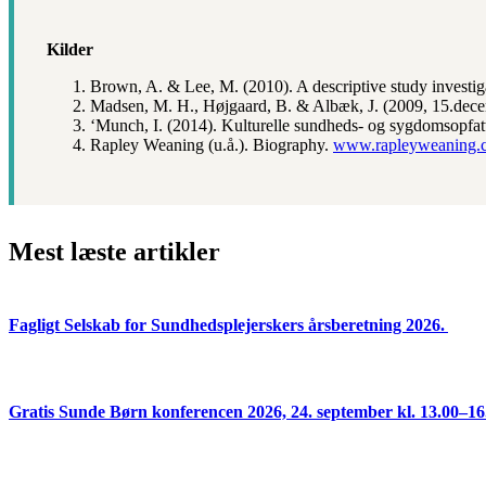
Kilder
Brown, A. & Lee, M. (2010). A descriptive study investig
Madsen, M. H., Højgaard, B. & Albæk, J. (2009, 15.decem
‘Munch, I. (2014). Kulturelle sundheds- og sygdomsopfatt
Rapley Weaning (u.å.). Biography.
www.rapleyweaning.c
Mest læste artikler
Fagligt Selskab for Sundhedsplejerskers årsberetning 2026.
Gratis Sunde Børn konferencen 2026, 24. september kl. 13.00–16