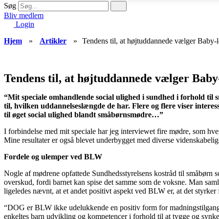
Søg
Bliv medlem
Login
Hjem
»
Artikler
»
Tendens til, at højtuddannede vælger Baby-
Tendens til, at højtuddannede vælger Baby
“Mit speciale omhandlende social ulighed i sundhed i forhold til 
til, hvilken uddannelseslængde de har.
Flere og flere viser inter
til øget social ulighed blandt småbørnsmødre…”
I forbindelse med mit speciale har jeg interviewet fire mødre, som hv
Mine resultater er også blevet underbygget med diverse videnskabelige
Fordele og ulemper ved BLW
Nogle af mødrene opfattede Sundhedsstyrelsens kostråd til småbørn so
overskud, fordi barnet kan spise det samme som de voksne. Man samles a
ligeledes nævnt, at et andet positivt aspekt ved BLW er, at det styrke
“DOG er BLW ikke udelukkende en positiv form for madningstilgang. D
enkeltes barn udvikling og kompetencer i forhold til at tygge og syn