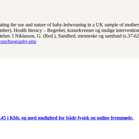
ating the use and nature of baby-ledweaning in a UK sample of mothers
ber). Health literacy – Begrebet, konsekvenser og mulige interventi
elser. I Niklasson, G. (Red.), Sundhed, menneske og samfund (s.37-62)
om/biography.php
.45 i Kbh. og med mulighed for både fysisk og online fremmøde.