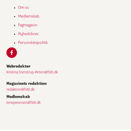
Om os
Medlemskab
Fagmagasin
Nyhedsbrev
Persondatapolitik
Webredaktør
Kristina.Stenstrup-Peters@fs10.dk
Magasinets redaktion
redaktion@fs10.dk
Medlemskab
lenepetersen@fs10.dk