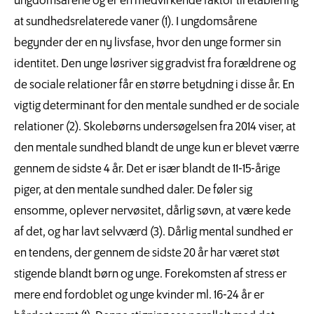
ungdomsårene og er en medvirkende faktor til etablering
at sundhedsrelaterede vaner (1). I ungdomsårene
begynder der en ny livsfase, hvor den unge former sin
identitet. Den unge løsriver sig gradvist fra forældrene og
de sociale relationer får en større betydning i disse år. En
vigtig determinant for den mentale sundhed er de sociale
relationer (2). Skolebørns undersøgelsen fra 2014 viser, at
den mentale sundhed blandt de unge kun er blevet værre
gennem de sidste 4 år. Det er især blandt de 11-15-årige
piger, at den mentale sundhed daler. De føler sig
ensomme, oplever nervøsitet, dårlig søvn, at være kede
af det, og har lavt selvværd (3). Dårlig mental sundhed er
en tendens, der gennem de sidste 20 år har været støt
stigende blandt børn og unge. Forekomsten af stress er
mere end fordoblet og unge kvinder ml. 16-24 år er