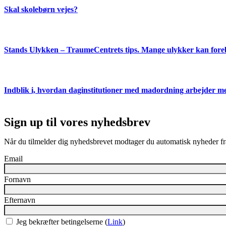
Skal skolebørn vejes?
Stands Ulykken – TraumeCentrets tips. Mange ulykker kan fore
Indblik i, hvordan daginstitutioner med madordning arbejder me
Sign up til vores nyhedsbrev
Når du tilmelder dig nyhedsbrevet modtager du automatisk nyheder fr
Email
Fornavn
Efternavn
Jeg bekræfter betingelserne (
Link
)