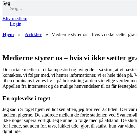
Søg
Bliv medlem
Login
Hjem
»
Artikler
»
Medierne styrer os – hvis vi ikke sætter græ
Medierne styrer os – hvis vi ikke sætter g
De sociale medier er et kæmpestort og nyt gode – så stort, at vi næste
kontaktes, vi følger med, vi henter informationer, vi er hele tiden på. 
til en dominans i vores liv – på bekostning af den virkelige verden me
Appellen fra internettet og de mulige henvendelser til os får førstep
En oplevelse i toget
Jeg sad i S-toget hjem en lidt sen aften, jeg tror ved 22 tiden. Der va
mellem pigerne. De sludrede mellem de førte stationer, ved Svanemøl
ikke noget superalvorligt. Jeg kunne jo følge med på afstand. De slud
for hende, sat uden for, tavs, lukket ude, gjort til statist, hun var vi
dømt ude.