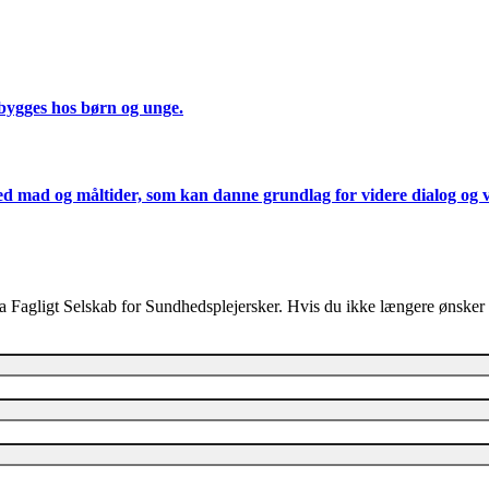
bygges hos børn og unge.
d mad og måltider, som kan danne grundlag for videre dialog og v
a Fagligt Selskab for Sundhedsplejersker. Hvis du ikke længere ønsker 