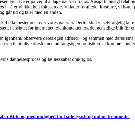
æsenterer. De er på vej til at tage nærvær fra os. Ansigt til ansigt relati
s i, så er vi ikke helt fokuserede. Vi lader os aflede, forstyrre, vi hør
d og går ud og taler med en anden.
Det skal ikke bestemme over vores nærvær. Derfor skal vi selvfølgelig læ
ætter ansigtet før internettet, øjenkontakten og det gensidige blik før en
ingen igennem, observere deres egen adfærd – og sammen med deres små o
 på vej til at blive droslet ned ad rangstigen og risikere at komme i an
 børns dannelsesproces og fællesskabet omkrig os.
.45 i Kbh. og med mulighed for både fysisk og online fremmøde.