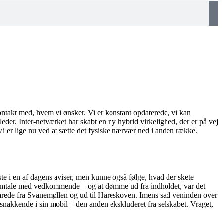
kontakt med, hvem vi ønsker. Vi er konstant opdaterede, vi kan
lleder. Inter-netværket har skabt en ny hybrid virkelighed, der er på vej
Vi er lige nu ved at sætte det fysiske nærvær ned i anden række.
æste i en af dagens aviser, men kunne også følge, hvad der skete
 samtale med vedkommende – og at dømme ud fra indholdet, var det
 varede fra Svanemøllen og ud til Hareskoven. Imens sad veninden over
ig snakkende i sin mobil – den anden ekskluderet fra selskabet. Vraget,