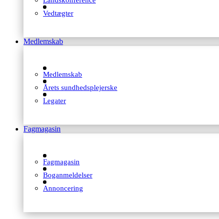
Landskonference
Vedtægter
Medlemskab
Medlemskab
Årets sundhedsplejerske
Legater
Fagmagasin
Fagmagasin
Boganmeldelser
Annoncering