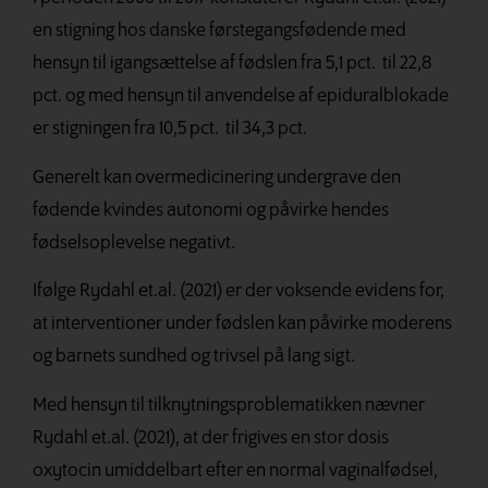
en stigning hos danske førstegangsfødende med
hensyn til igangsættelse af fødslen fra 5,1 pct.
til 22,8
pct. og med hensyn til anvendelse af epiduralblokade
er stigningen fra 10,5 pct.
til 34,3 pct.
Generelt kan overmedicinering undergrave den
fødende kvindes autonomi og påvirke hendes
fødselsoplevelse negativt.
Ifølge Rydahl et.al. (2021) er der voksende evidens for,
at interventioner under fødslen kan påvirke moderens
og barnets sundhed og trivsel på lang sigt.
Med hensyn til tilknytningsproblematikken nævner
Rydahl et.al. (2021), at der frigives en stor dosis
oxytocin umiddelbart efter en normal vaginalfødsel,