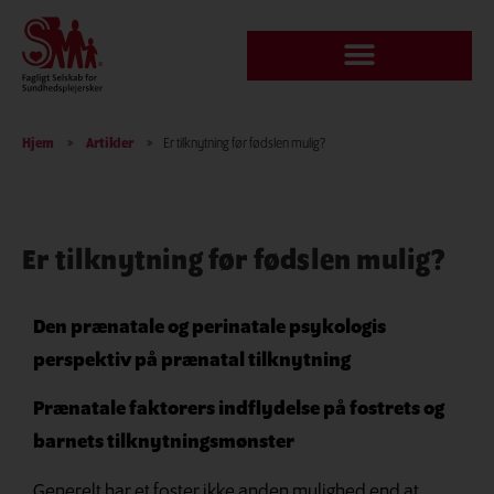
Hjem
»
Artikler
»
Er tilknytning før fødslen mulig?
Er tilknytning før fødslen mulig?
Den prænatale og perinatale psykologis
perspektiv på prænatal tilknytning
Prænatale faktorers indflydelse på
fostrets og
barnets tilknytningsmønster
Generelt har et foster ikke anden mulighed end at