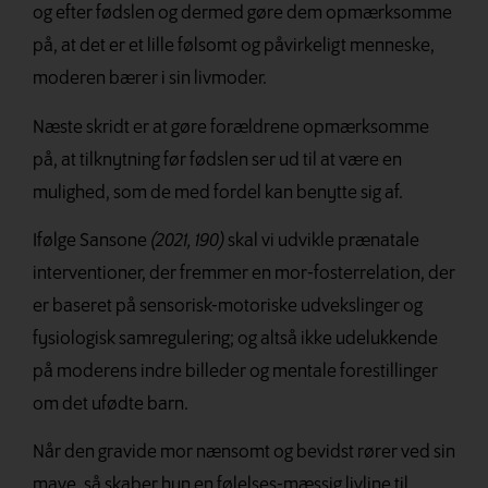
og efter fødslen og dermed gøre dem opmærksomme
på, at det er et lille følsomt og påvirkeligt menneske,
moderen bærer i sin livmoder.
Næste skridt er at gøre forældrene opmærksomme
på, at tilknytning før fødslen ser ud til at være en
mulighed, som de med fordel kan benytte sig af.
Ifølge Sansone
(2021, 190)
skal vi udvikle prænatale
interventioner, der fremmer en mor-fosterrelation, der
er baseret på sensorisk-motoriske udvekslinger og
fysiologisk samregulering; og altså ikke udelukkende
på moderens indre billeder og mentale forestillinger
om det ufødte barn.
Når den gravide mor nænsomt og bevidst
rører ved sin
mave, så skaber hun en følelses-mæssig
livline til