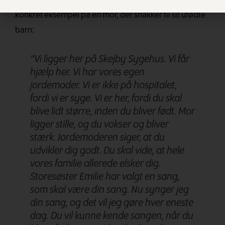
i forhold til ufødte børn. Lad mig komme med et
konkret eksempel på en mor, der snakker til sit ufødte
barn:
”Vi ligger her på Skejby Sygehus. Vi får
hjælp her. Vi har vores egen
jordemoder. Vi er ikke på hospitalet,
fordi vi er syge. Vi er her, fordi du skal
blive lidt større, inden du bliver født. Mor
ligger stille, og du vokser og bliver
stærk. Jordemoderen siger, at du
udvikler dig godt.
Du skal vide, at hele
vores
familie allerede elsker dig.
Storesøster Emilie har valgt en sang,
som skal være din sang. Nu synger jeg
din sang, og det vil jeg gøre hver eneste
dag. Du vil kunne kende sangen, når du