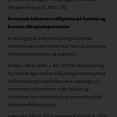
(Maguire-Fong et.al, 2019, s. 26).
Perinatale faktorers indflydelse på fostrets og
barnets tilknytningsmønster
Vi skal kigge på, hvilken betydning obstetriske
interventioner under fødslen kan have på den senere
tilknytning mellem mor og spædbarn.
Robert J. Oliver
(2004, s. 169–173)
har interesseret sig
for, hvad årsagerne til en tidlig manglende tilknytning
mellem barn og forældre kan være. Han peger på
obstetriske interventioner under fødslen og
fremhæver, hvor teknokratisk og interventionsfyldt
fødselsområdet er blevet.
I perioden 2000 til 2017 konstaterer Rydahl et.al. (2021)