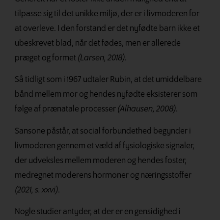
tilpasse sig til det unikke miljø, der er i livmoderen for
at overleve. I den forstand er det nyfødte barn ikke et
ubeskrevet blad, når det fødes, men er allerede
præget og formet
(Larsen, 2018)
.
Så tidligt som i 1967 udtaler Rubin, at det umiddelbare
bånd mellem mor og hendes nyfødte eksisterer som
følge af prænatale processer
(Alhausen, 2008)
.
Sansone påstår, at social forbundethed begynder i
livmoderen gennem et væld af fysiologiske signaler,
der udveksles mellem moderen og hendes foster,
medregnet moderens hormoner og næringsstoffer
(2021, s. xxvi)
.
Nogle studier antyder, at der er en gensi
dighed i