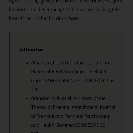
og fødselsdagsgave, men hvorfor ikke komme så godt
fra start, som det er muligt. Det er det ønske, langt de
fleste forældre har for deres børn.
Litteratur
Alhausen, J. L: A Literature Update on
Maternal-Fetal Attachment. J Obstet
Gynecol Neonatal Nurs. 2008;37(3): 315-
328.
Brandon, A. R. et.al: A History of the
Theory of Prenatal Attatchment. Journal
of Prenatal and Perinatal Psychology
and Health. Summer 2009; 23(4): 201-