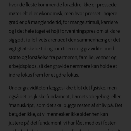
hvor de fleste kommende forældre ikke er pressede
materielt eller økonomisk, men hvor presset i højere
grad er på manglende tid, for mange stimuli, karriere
og i det hele taget et højt forventningspres om at klare
sig godt i alle livets arenaer. I den sammenhæng er det
vigtigt at skabe tid og rum til en rolig graviditet med
støtte og forståelse fra partneren, familie, venner og
arbejdsplads, så den gravide nemmere kan holde et
indre fokus frem for et ydre fokus.
Under graviditeten lægges ikke blot det fysiske, men
også det psykiske fundament, barnets ‘drejebog’ eller
‘manuskript,’ som
det skal bygge resten af sit liv på. Det
betyder
ikke, at vi mennesker ikke sidenhen kan
justere
på det fundament, vi har fået med os i foster-