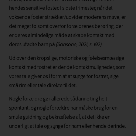
hendes sensitive foster. I sidste trimester, når det
voksende foster strækker/udvider moderens mave, er
det meget følsomt overfor forældrenes berøring, der
er deres almindelige måde at skabe kontakt med
deres ufødte barn på
(Sansone, 2021, s. 192).
Ud over den kropslige, motoriske og følelsesmæssige
kontakt med fostret er der de kontaktmuligheder, som
vores tale giver os i form af at synge for fostret, sige
små rim eller tale direkte til det.
Nogle forældre gør allerede sådanne ting helt
spontant, og nogle forældre har måske brug for en
smule guidning og bekræftelse af, at det ikke er
underligt at tale og synge for ham eller hende derinde.