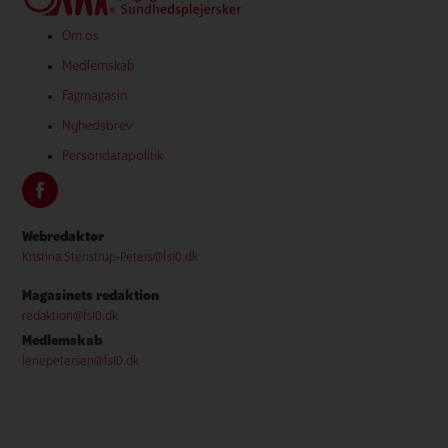
Om os
Medlemskab
Fagmagasin
Nyhedsbrev
Persondatapolitik
Webredaktør
Kristina.Stenstrup-Peters@fs10.dk
Magasinets redaktion
redaktion@fs10.dk
Medlemskab
lenepetersen@fs10.dk