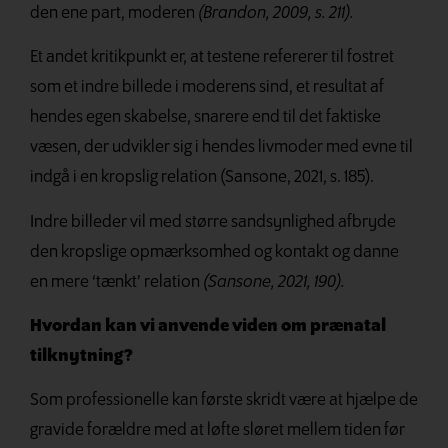
den ene part, moderen
(Brandon, 2009, s. 211).
Et andet kritikpunkt er, at testene refererer
til fostret
som et indre billede i moderens sind, et resultat af
hendes egen skabelse,
snarere end til det faktiske
væsen, der udvikler
sig i hendes livmoder med evne til
indgå i en kropslig relation (Sansone, 2021, s. 185).
Indre billeder vil med større sandsynlighed
afbryde
den kropslige opmærksomhed og kontakt og danne
en mere ‘tænkt’ relation
(Sansone, 2021, 190).
Hvordan kan vi anvende viden om prænatal
tilknytning?
Som professionelle kan første skridt være at hjælpe de
gravide forældre med at løfte sløret mellem tiden før