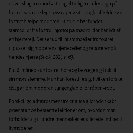
udvekslingen i modsætning til tidligere
tiders syn på
fostret som en slags passiv parasit. I nogle tilfælde kan
fostret hjælpe moderen. Et studie har fundet
stamceller fra fostre i hjertet på mødre, der har lidt af
en hjertefejl. Det ser ud til, at stamceller fra fostret
tilpasser sig moderens hjerteceller og reparerer på
hendes hjerte
(Skak, 2021, s. 16)
.
Fra 6. måned kan fostret høre og bevæge sig i takt til
sin mors stemme. Man kan forestille sig, hvilken forskel
det gør, om moderen synger glad eller råber vredt.
Forskellige adfærdsmønstre er altså allerede skabt
prænatalt og bestemte lektioner om, hvordan man
forholder sig til andre mennesker, er allerede indlært i
livmoderen.