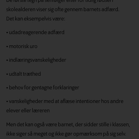
De første tegn på senfølger efter for tidlig fødsel i
skolealderen viser sig ofte gennem barnets adfærd.
Det kan eksempelvis være:
• udadreagerende adfærd
• motorisk uro
• indlæringsvanskeligheder
• udtalt træthed
• behov for gentagne forklaringer
• vanskeligheder med at aflæse intentioner hos andre
elever eller læreren
Men det kan også være barnet, der sidder stille i klassen,
ikke siger så meget og ikke gør opmærksom på sig selv.