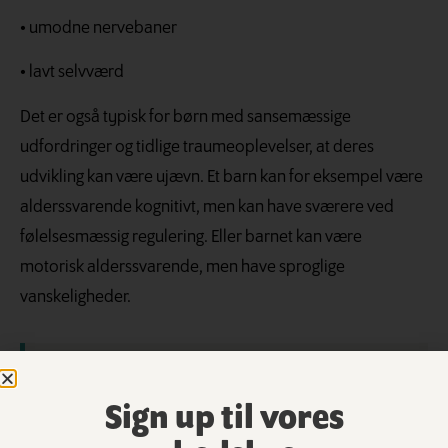
• umodne nervebaner
• lavt selvværd
Det er også typisk for børn med sansemæssige
udfordringer og tidlige traumeoplevelser, at deres
udvikling kan være ujævn. Et barn kan for eksempel være
alderssvarende kognitivt, men kan have sværere ved
følelsesmæssig regulering. Eller barnet kan være
motorisk alderssvarende, men have sproglige
vanskeligheder.
Sign up til vores
FAKTA