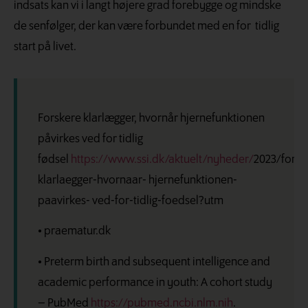
indsats kan vi i langt højere grad forebygge og mindske
de senfølger, der kan være forbundet med en for tidlig
start på livet.
Forskere klarlægger, hvornår hjernefunktionen
påvirkes ved for tidlig
fødsel
https://www.ssi.dk/aktuelt/nyheder/
2023/forsk
klarlaegger-hvornaar- hjernefunktionen-
paavirkes- ved-for-tidlig-foedsel?utm
• praematur.dk
• Preterm birth and subsequent intelligence and
academic performance in youth: A cohort study
– PubMed
https://pubmed.ncbi.nlm.nih
.