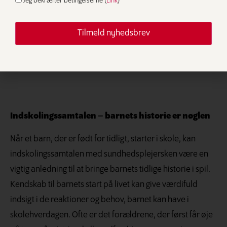
Jeg bekræfter betingelserne (
Link
)
nordiske registerdata
Indskolingssamtalen – barnets historie er nøglen
Når et barn, der er født for tidligt, starter i skole, kan
indskolingssamtalen med sundhedsplejersken være en
vigtig anledning til at bringe barnets tidlige historie i spil.
Kendskab til barnets start på livet kan give værdifuld
indsigt i de reaktioner og behov, barnet kan have i
skolehverdagen. Ofte er det forældrene, der først får øje