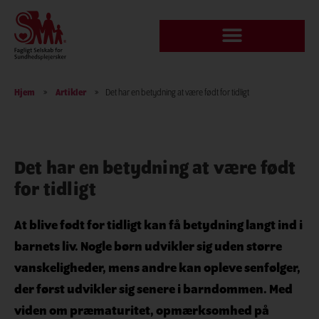
Hjem
»
Artikler
»
Det har en betydning at være født for tidligt
Det har en betydning at være født
for tidligt
At blive født for tidligt kan få betydning langt ind i
barnets liv. Nogle børn udvikler sig uden større
vanskeligheder, mens andre kan opleve senfølger,
der først udvikler sig senere i barndommen. Med
viden om præmaturitet, opmærksomhed på