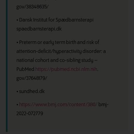
gov/38348635/
• Dansk Institut for Spædbarnsterapi
spaedbarnsterapi.dk
• Preterm or early term birth and risk of
attention-deficit/hyperactivity disorder: a
national cohort and co-sibling study –
PubMed
https://pubmed.ncbi.nlm.nih
.
gov/37648179/
• sundhed.dk
•
https://www.bmj.com/content/380/
bmj-
2022-072779