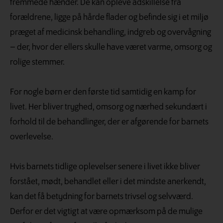
fremmede hænder. De kan opleve adskillelse fra
forældrene, ligge på hårde flader og befinde sig i et miljø
præget af medicinsk behandling, indgreb og overvågning
– der, hvor der ellers skulle have været varme, omsorg og
rolige stemmer.
For nogle børn er den første tid samtidig en kamp for
livet. Her bliver tryghed, omsorg og nærhed sekundært i
forhold til de behandlinger, der er afgørende for barnets
overlevelse.
Hvis barnets tidlige oplevelser senere i livet ikke bliver
forstået, mødt, behandlet eller i det mindste anerkendt,
kan det få betydning for barnets trivsel og selvværd.
Derfor er det vigtigt at være opmærksom på de mulige