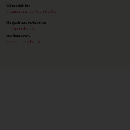
Webredaktør
Kristina.Stenstrup-Peters@fs10.dk
Magasinets redaktion
redaktion@fs10.dk
Medlemskab
lenepetersen@fs10.dk