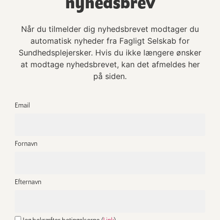
nyhedsbrev
Dansk studie om psykiske lidelser
Når du tilmelder dig nyhedsbrevet modtager du
Et stort dansk-svensk registerstudie viser, at
automatisk nyheder fra Fagligt Selskab for
personer født for tidligt har en øget risiko for
Sundhedsplejersker. Hvis du ikke længere ønsker
at modtage nyhedsbrevet, kan det afmeldes her
psykiske lidelser senere i livet. Studiet
på siden.
omfattede over fire millioner mennesker født i
Norden. Risikoen var især forhøjet for:
Email
• depression
• angst
Fornavn
• ADHD
Jo tidligere barnet var født, desto større var
Efternavn
risikoen.
Kilder: D’Onofrio et al., The Lancet Psychiatry,