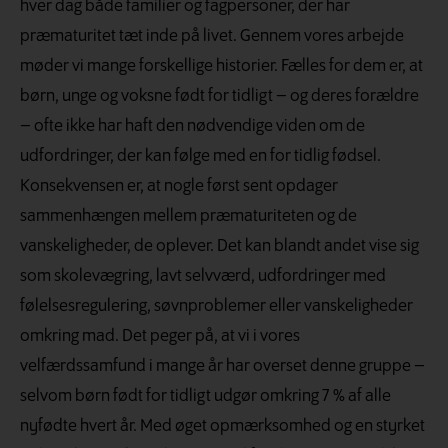
hver dag både familier og fagpersoner, der har
præmaturitet tæt inde på livet. Gennem vores arbejde
møder vi mange forskellige historier. Fælles for dem er, at
børn, unge og voksne født for tidligt – og deres forældre
– ofte ikke har haft den nødvendige viden om de
udfordringer, der kan følge med en for tidlig fødsel.
Konsekvensen er, at nogle først sent opdager
sammenhængen mellem præmaturiteten og de
vanskeligheder, de oplever. Det kan blandt andet vise sig
som skolevægring, lavt selvværd, udfordringer med
følelsesregulering, søvnproblemer eller vanskeligheder
omkring mad. Det peger på, at vi i vores
velfærdssamfund i mange år har overset denne gruppe –
selvom børn født for tidligt udgør omkring 7 % af alle
nyfødte hvert år. Med øget opmærksomhed og en styrket