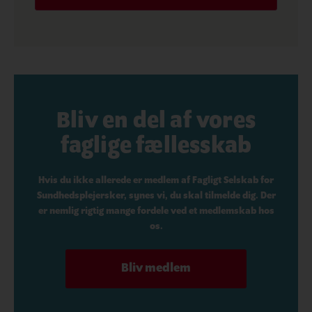
Bliv en del af vores
faglige fællesskab
Hvis du ikke allerede er medlem af Fagligt Selskab for
Sundhedsplejersker, synes vi, du skal tilmelde dig. Der
er nemlig rigtig mange fordele ved et medlemskab hos
os.
Bliv medlem