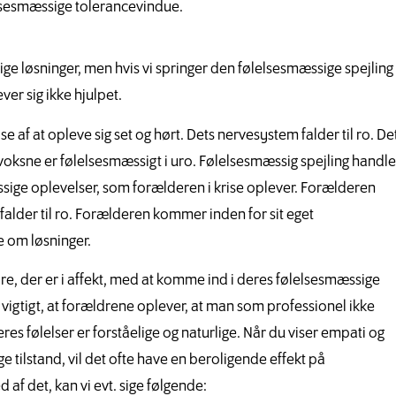
lelsesmæssige tolerancevindue.
tige løsninger, men hvis vi springer den følelsesmæssige spejling
er sig ikke hjulpet.
se af at opleve sig set og hørt. Dets nervesystem falder til ro. De
voksne er følelsesmæssigt i uro. Følelsesmæssig spejling handle
ssige oplevelser, som forælderen i krise oplever. Forælderen
 falder til ro. Forælderen kommer inden for sit eget
e om løsninger.
e, der er i affekt, med at komme ind i deres følelsesmæssige
vigtigt, at forældrene oplever, at man som professionel ikke
es følelser er forståelige og naturlige. Når du viser empati og
e tilstand, vil det ofte have en beroligende effekt på
 af det, kan vi evt. sige følgende: