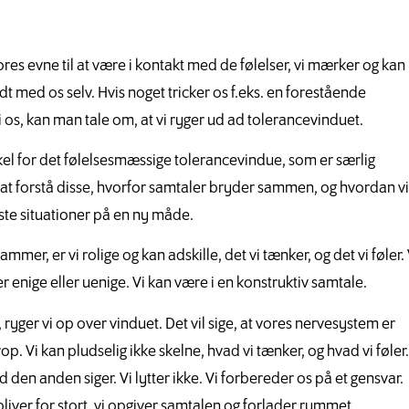
es evne til at være i kontakt med de følelser, vi mærker og kan
t med os selv. Hvis noget tricker os f.eks. en forestående
 os, kan man tale om, at vi ryger ud ad tolerancevinduet.
el for det følelsesmæssige tolerancevindue, som er særlig
at forstå disse, hvorfor samtaler bryder sammen, og hvordan vi
ste situationer på en ny måde.
er, er vi rolige og kan adskille, det vi tænker, og det vi føler. 
 enige eller uenige. Vi kan være i en konstruktiv samtale.
 ryger vi op over vinduet. Det vil sige, at vores nervesystem er
p. Vi kan pludselig ikke skelne, hvad vi tænker, og hvad vi føler.
ad den anden siger. Vi lytter ikke. Vi forbereder os på et gensvar.
bliver for stort, vi opgiver samtalen og forlader rummet.