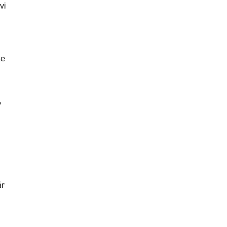
vi
te
v
år