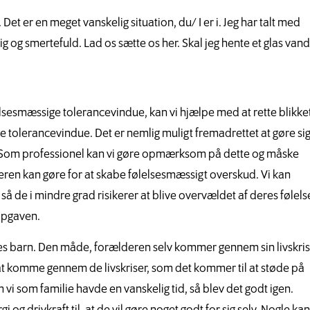
Det er en meget vanskelig situation, du/ I er i. Jeg har talt med
 og smertefuld. Lad os sætte os her. Skal jeg hente et glas vand
ølelsesmæssige tolerancevindue, kan vi hjælpe med at rette blikke
e tolerancevindue. Det er nemlig muligt fremadrettet at gøre si
es. Som professionel kan vi gøre opmærksom på dette og måske
eren kan gøre for at skabe følelsesmæssigt overskud. Vi kan
 så de i mindre grad risikerer at blive overvældet af deres følels
opgaven.
es barn. Den måde, forælderen selv kommer gennem sin livskri
at komme gennem de livskriser, som det kommer til at støde på
 vi som familie havde en vanskelig tid, så blev det godt igen.