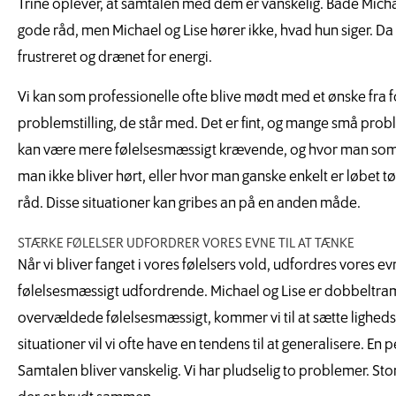
Trine oplever, at samtalen med dem er vanskelig. Både Michae
gode råd, men Michael og Lise hører ikke, hvad hun siger. Da 
frustreret og drænet for energi.
Vi kan som professionelle ofte blive mødt med et ønske fra fo
problemstilling, de står med. Det er fint, og mange små pro
kan være mere følelsesmæssigt krævende, og hvor man som 
man ikke bliver hørt, eller hvor man ganske enkelt er løbet t
råd. Disse situationer kan gribes an på en anden måde.
STÆRKE FØLELSER UDFORDRER VORES EVNE TIL AT TÆNKE
Når vi bliver fanget i vores følelsers vold, udfordres vores evn
følelsesmæssigt udfordrende. Michael og Lise er dobbeltramt. 
overvældede følelsesmæssigt, kommer vi til at sætte lighedst
situationer vil vi ofte have en tendens til at generalisere. En
Samtalen bliver vanskelig. Vi har pludselig to problemer. Sto