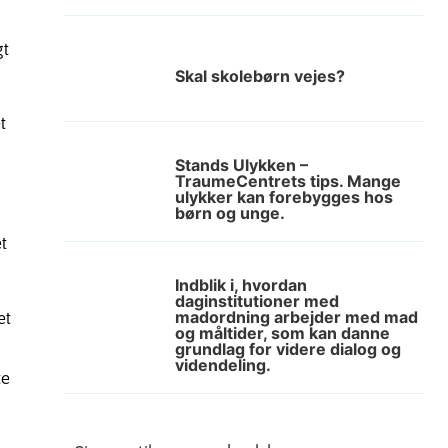
gt
Skal skolebørn vejes?
t
Stands Ulykken –
TraumeCentrets tips. Mange
ulykker kan forebygges hos
børn og unge.
t
Indblik i, hvordan
daginstitutioner med
madordning arbejder med mad
et
og måltider, som kan danne
grundlag for videre dialog og
videndeling.
te