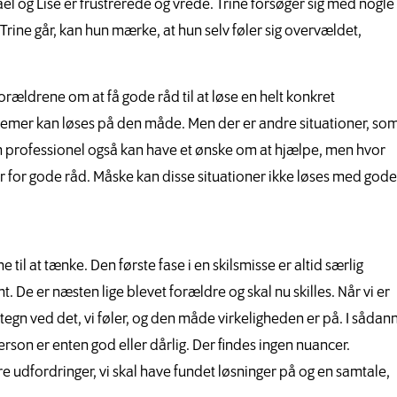
l og Lise er frustrerede og vrede. Trine forsøger sig med nogle
Trine går, kan hun mærke, at hun selv føler sig overvældet,
rældrene om at få gode råd til at løse en helt konkret
blemer kan løses på den måde. Men der er andre situationer, so
professionel også kan have et ønske om at hjælpe, men hvor
ør for gode råd. Måske kan disse situationer ikke løses med gode
e til at tænke. Den første fase i en skilsmisse er altid særlig
De er næsten lige blevet forældre og skal nu skilles. Når vi er
egn ved det, vi føler, og den måde virkeligheden er på. I sådan
 person er enten god eller dårlig. Der findes ingen nuancer.
re udfordringer, vi skal have fundet løsninger på og en samtale,