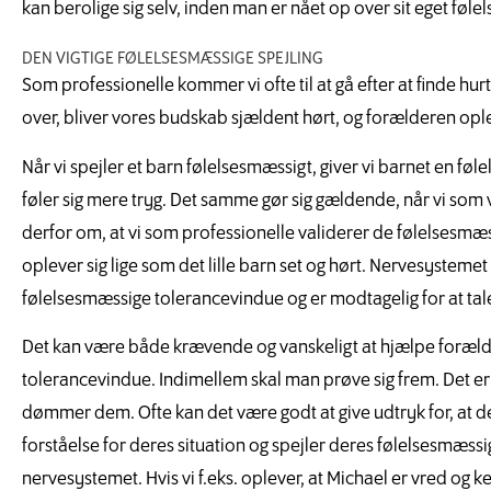
kan berolige sig selv, inden man er nået op over sit eget fø
DEN VIGTIGE FØLELSESMÆSSIGE SPEJLING
Som professionelle kommer vi ofte til at gå efter at finde hur
over, bliver vores budskab sjældent hørt, og forælderen oplev
Når vi spejler et barn følelsesmæssigt, giver vi barnet en følel
føler sig mere tryg. Det samme gør sig gældende, når vi som 
derfor om, at vi som professionelle validerer de følelsesmæ
oplever sig lige som det lille barn set og hørt. Nervesystemet
følelsesmæssige tolerancevindue og er modtagelig for at tal
Det kan være både krævende og vanskeligt at hjælpe forældr
tolerancevindue. Indimellem skal man prøve sig frem. Det er 
dømmer dem. Ofte kan det være godt at give udtryk for, at der
forståelse for deres situation og spejler deres følelsesmæssig
nervesystemet. Hvis vi f.eks. oplever, at Michael er vred og ked