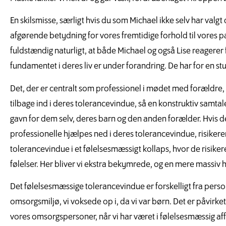
En skilsmisse, særligt hvis du som Michael ikke selv har valgt
afgørende betydning for vores fremtidige forhold til vores p
fuldstændig naturligt, at både Michael og også Lise reagere
fundamentet i deres liv er under forandring. De har for en st
Det, der er centralt som professionel i mødet med forældre, 
tilbage ind i deres tolerancevindue, så en konstruktiv samtale k
gavn for dem selv, deres barn og den anden forælder. Hvis de 
professionelle hjælpes ned i deres tolerancevindue, risiker
tolerancevindue i et følelsesmæssigt kollaps, hvor de risike
følelser. Her bliver vi ekstra bekymrede, og en mere massiv hj
Det følelsesmæssige tolerancevindue er forskelligt fra person
omsorgsmiljø, vi voksede op i, da vi var børn. Det er påvirket
vores omsorgspersoner, når vi har været i følelsesmæssig affek