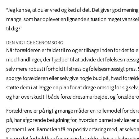
”Jeg kan se, at du er vred og ked af det. Det giver god mening. 
mange, som har oplevet en lignende situation meget vanskelig
til dig?”
DEN VIGTIGE EGENOMSORG
Når forælderen er faldet til ro og er tilbage inden for det f
mod handlinger, der hjælper til at udvide det følelsesmæssig
selv mere robust i forhold til stress og følelsesmæssigt pr
spørge forælderen eller selv give nogle bud på, hvad foræld
støtte dem i at lægge en plan for at drage omsorg for sig selv,
og har overskud til både forældresamarbejdet og forælder
Forældrene er på rigtig mange måder en rollemodel for der
på, har afgørende betydning for, hvordan barnet selv lærer 
gennem livet. Barnet kan få en positiv erfaring med, at selvom