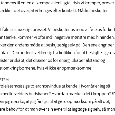
n tendens til enten at kæmpe eller flygte. Hvis vi kæmper, prøver 
dækker det over, at vi længes efter kontakt. Måske beskytter
get følelsesmæssigt presset. Vi beskytter os mod at føle os forker
ke kan tænke, kommer vi ofte ind i negative mønstre med hinanden,
rker den andens måde at beskytte sig selv på. Den ene angriber
kt. Den anden trækker sig fra kritikken for at beskytte sig sel
ter er skabt, det dræner os for energi, skaber afstand og
ejdet omkring børnene, hvis vi ikke er opmærksomme.
YSTEM
et følelsesmæssige tolerancevindue at kende. Hvornår er jeg så
l min medforælders budskaber? Hvordan mærkes det i kroppen? F
an jeg mærke, at jeg får lyst til at gøre opmærksom på alt det,
 behov for, at man øver sin evne til at iagttage sig selv, så man