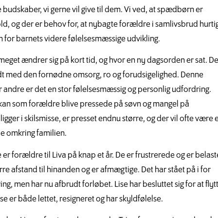
budskaber, vi gerne vil give til dem. Vi ved, at spædbørn er
old, og der er behov for, at nybagte forældre i samlivsbrud hurti
avn for barnets videre følelsesmæssige udvikling.
 meget ændrer sig på kort tid, og hvor en ny dagsorden er sat. De
 mødt med den fornødne omsorg, ro og forudsigelighed. Denne
 andre er det en stor følelsesmæssig og personlig udfordring.
 kan som forældre blive pressede på søvn og mangel på
er i skilsmisse, er presset endnu større, og der vil ofte være e
le omkring familien.
r forældre til Liva på knap et år. De er frustrerede og er belast
rre afstand til hinanden og er afmægtige. Det har stået på i for
ng, men har nu afbrudt forløbet. Lise har besluttet sig for at flyt
e er både lettet, resigneret og har skyldfølelse.