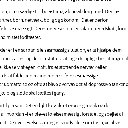
 den, er en særlig stor belastning, alene af den grund. Den har
artner, børn, netværk, bolig og økonomi. Det er derfor
r følelsesmæssigt. Deres nervesystem er i alarmberedskab, fordi
und mistet fodfæstet.
der er i en sårbar følelsesmæssig situation, er at hjælpe dem
an startes, og de kan støttes i at tage de rigtige beslutninger til
ikke selv af egen kraft, fra et støttende netværk eller
er de at falde neden under deres følelsesmæssige
rer udmattelse og ofte at blive overvældet af depressive tanker 
ælp og støtte skal sættes i gang.
 til person. Det er dybt forankret i vores genetik og det
 af, hvordan vi er blevet følelsesmæssigt forstået og spejlet af
t. De overlevelsesstrategier, vi udvikler som børn, vil blive