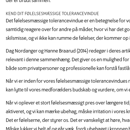
der er brudt sammen.
KEND DIT FØLELSESMÆSSIGE TOLERANCEVINDUE
Det følelsesmæssige tolerancevindue er en betegnelse for vor
samtidig reagere over for andre på måder, hvor vi har det god
skilsmisse, og vi ikke kan rumme de følelser, der kommer op i
Dag Nordanger og Hanne Braarud (2014) redegør i deres artik
relevant i denne sammenhæng. Det giver os en mulighed for 
både som privatpersoner og professionelle kan forstå fastlå
Når vi er inden for vores følelsesmæssige tolerancevindues ramm
kan lytte til vores medforælders budskab og vurdere, om vi er
Når vi oplever et stort følelsesmæssigt pres over længere tid,
aktiveret, og vi kan mærke ubehag, måske irritation i vores kro
Det er følelserne, der styrer os. Det er vanskeligt at høre, hv
Måske lukker vi helt af og går væk, fordi ubehaget i kroppen 