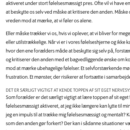
aktiveret under stort følelsesmæssigt pres. Ofte vil vi have e
at beskytte os selv ved måske at kritisere den anden. Måske 
vreden mod at mærke, at vi føler os alene.
Eller måske trækker vi os, hvis vi oplever, at vi bliver for me
eller utilstrækkelige. Når vi er i vores følelseshjerne og ik
hvor den ene forælders måde at beskytte sig selv på, forstæ
og kritiserer den anden med et bagvedliggende ønske om konta
mod at mærke ubehagelige følelser. Et selvforstærkende møns
frustration. Et mønster, der risikerer at fortsætte i samarb
DET ER SÆRLIGT VIGTIGT AT KENDE TOPPEN AF SIT EGET NERVES
Som forælder er det særligt vigtigt at lære toppen af sit eg
følelsesmæssigt aktiveret, at jeg ikke længere kan lytte ti
jeg en impuls til at trække mig følelsesmæssigt og mentalt? K
som den anden gør forkert? Der kan i sådanne situationer være