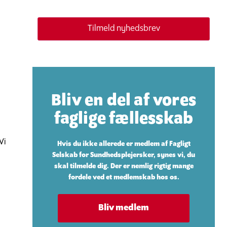
Bliv en del af vores
faglige fællesskab
Vi
Hvis du ikke allerede er medlem af Fagligt
Selskab for Sundhedsplejersker, synes vi, du
skal tilmelde dig. Der er nemlig rigtig mange
fordele ved et medlemskab hos os.
Bliv medlem