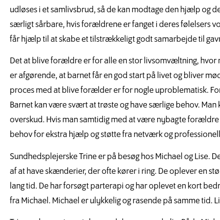
udløses i et samlivsbrud, så de kan modtage den hjælp og de 
særligt sårbare, hvis forældrene er fanget i deres følelsers v
får hjælp til at skabe et tilstrækkeligt godt samarbejde til g
Det at blive forældre er for alle en stor livsomvæltning, hvor
er afgørende, at barnet får en god start på livet og bliver
proces med at blive forælder er for nogle uproblematisk. For
Barnet kan være svært at trøste og have særlige behov. Man
overskud. Hvis man samtidig med at være nybagte forældre ligg
behov for ekstra hjælp og støtte fra netværk og professionel
Sundhedsplejerske Trine er på besøg hos Michael og Lise. De e
af at have skænderier, der ofte kører i ring. De oplever en stø
lang tid. De har forsøgt parterapi og har oplevet en kort bedri
fra Michael. Michael er ulykkelig og rasende på samme tid. Lis