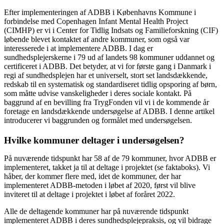
Efter implementeringen af ADBB i Københavns Kommune i
forbindelse med Copenhagen Infant Mental Health Project
(CIMHP) er vi i Center for Tidlig Indsats og Familieforskning (CIF)
løbende blevet kontaktet af andre kommuner, som også var
interesserede i at implementere ADBB. I dag er
sundhedsplejerskerne i 79 ud af landets 98 kommuner uddannet og
certificeret i ADBB. Det betyder, at vi for første gang i Danmark i
regi af sundhedsplejen har et universelt, stort set landsdækkende,
redskab til en systematisk og standardiseret tidlig opsporing af børn,
som måtte udvise vanskeligheder i deres sociale kontakt. På
baggrund af en bevilling fra TrygFonden vil vi i de kommende år
foretage en landsdækkende undersøgelse af ADBB. I denne artikel
introducerer vi baggrunden og formålet med undersøgelsen.
Hvilke kommuner deltager i undersøgelsen?
På nuværende tidspunkt har 58 af de 79 kommuner, hvor ADBB er
implementeret, takket ja til at deltage i projektet (se faktaboks). Vi
håber, der kommer flere med, idet de kommuner, der har
implementeret ADBB-metoden i løbet af 2020, først vil blive
inviteret til at deltage i projektet i løbet af foråret 2022.
Alle de deltagende kommuner har på nuværende tidspunkt
implementeret ADBB i deres sundhedsplejepraksis, og vil bidrage