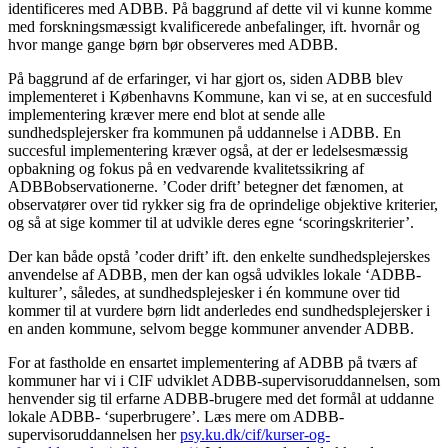
identificeres med ADBB. På baggrund af dette vil vi kunne komme
med forskningsmæssigt kvalificerede anbefalinger, ift. hvornår og
hvor mange gange børn bør observeres med ADBB.
På baggrund af de erfaringer, vi har gjort os, siden ADBB blev
implementeret i Københavns Kommune, kan vi se, at en succesfuld
implementering kræver mere end blot at sende alle
sundhedsplejersker fra kommunen på uddannelse i ADBB. En
succesful implementering kræver også, at der er ledelsesmæssig
opbakning og fokus på en vedvarende kvalitetssikring af
ADBBobservationerne. ’Coder drift’ betegner det fænomen, at
observatører over tid rykker sig fra de oprindelige objektive kriterier,
og så at sige kommer til at udvikle deres egne ‘scoringskriterier’.
Der kan både opstå ’coder drift’ ift. den enkelte sundhedsplejerskes
anvendelse af ADBB, men der kan også udvikles lokale ‘ADBB-
kulturer’, således, at sundhedsplejesker i én kommune over tid
kommer til at vurdere børn lidt anderledes end sundhedsplejersker i
en anden kommune, selvom begge kommuner anvender ADBB.
For at fastholde en ensartet implementering af ADBB på tværs af
kommuner har vi i CIF udviklet ADBB-supervisoruddannelsen, som
henvender sig til erfarne ADBB-brugere med det formål at uddanne
lokale ADBB- ‘superbrugere’. Læs mere om ADBB-
supervisoruddannelsen her
psy.ku.dk/cif/kurser-og-