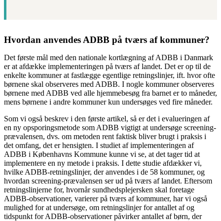
Hvordan anvendes ADBB på tværs af kommuner?
Det første mål med den nationale kortlægning af ADBB i Danmark
er at afdække implementeringen på tværs af landet. Det er op til de
enkelte kommuner at fastlægge egentlige retningslinjer, ift. hvor ofte
børnene skal observeres med ADBB. I nogle kommuner observeres
børnene med ADBB ved alle hjemmebesøg fra barnet er to måneder,
mens børnene i andre kommuner kun undersøges ved fire måneder.
Som vi også beskrev i den første artikel, så er det i evalueringen af
en ny opsporingsmetode som ADBB vigtigt at undersøge screening-
prævalensen, dvs. om metoden rent faktisk bliver brugt i praksis i
det omfang, det er hensigten. I studiet af implementeringen af
ADBB i Københavns Kommune kunne vi se, at det tager tid at
implementere en ny metode i praksis. I dette studie afdækker vi,
hvilke ADBB-retningslinjer, der anvendes i de 58 kommuner, og
hvordan screening-prævalensen ser ud på tværs af landet. Eftersom
retningslinjerne for, hvornår sundhedsplejersken skal foretage
ADBB-observationer, varierer på tværs af kommuner, har vi også
mulighed for at undersøge, om retningslinjer for antallet af og
tidspunkt for ADBB-observationer påvirker antallet af børn, der