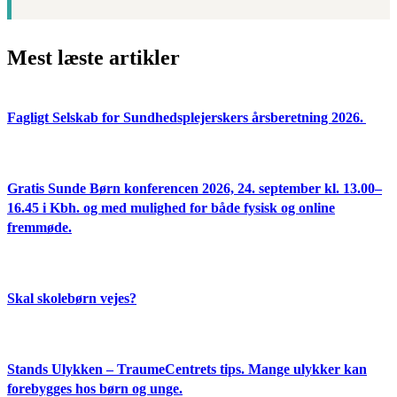
Mest læste artikler
Fagligt Selskab for Sundhedsplejerskers årsberetning 2026.
Gratis Sunde Børn konferencen 2026, 24. september kl. 13.00–
16.45 i Kbh. og med mulighed for både fysisk og online
fremmøde.
Skal skolebørn vejes?
Stands Ulykken – TraumeCentrets tips. Mange ulykker kan
forebygges hos børn og unge.