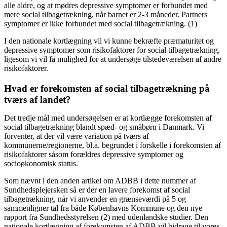
alle aldre, og at mødres depressive symptomer er forbundet med
mere social tilbagetrækning, når barnet er 2-3 måneder. Partners
symptomer er ikke forbundet med social tilbagetrækning. (1)
I den nationale kortlægning vil vi kunne bekræfte præmaturitet og
depressive symptomer som risikofaktorer for social tilbagetrækning,
ligesom vi vil få mulighed for at undersøge tilstedeværelsen af andre
risikofaktorer.
Hvad er forekomsten af social tilbagetrækning på
tværs af landet?
Det tredje mål med undersøgelsen er at kortlægge forekomsten af
social tilbagetrækning blandt spæd- og småbørn i Danmark. Vi
forventer, at der vil være variation på tværs af
kommunerne/regionerne, bl.a. begrundet i forskelle i forekomsten af
risikofaktorer såsom forældres depressive symptomer og
socioøkonomisk status.
Som nævnt i den anden artikel om ADBB i dette nummer af
Sundhedsplejersken så er der en lavere forekomst af social
tilbagetrækning, når vi anvender en grænseværdi på 5 og
sammenligner tal fra både Københavns Kommune og den nye
rapport fra Sundhedsstyrelsen (2) med udenlandske studier. Den
nationale kortlægning af forekomsten af ADBB vil bidrage til vores