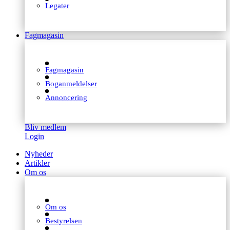
Legater
Fagmagasin
Fagmagasin
Boganmeldelser
Annoncering
Bliv medlem
Login
Nyheder
Artikler
Om os
Om os
Bestyrelsen