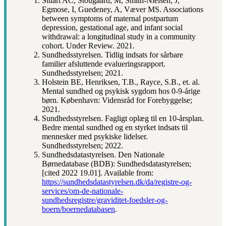
Stuart AC, Stougaard, M, Smith-Nielsen, J,
Egmose, I, Guedeney, A, Væver MS. Associations
between symptoms of maternal postpartum
depression, gestational age, and infant social
withdrawal: a longitudinal study in a community
cohort. Under Review. 2021.
Sundhedsstyrelsen. Tidlig indsats for sårbare
familier afsluttende evalueringsrapport.
Sundhedsstyrelsen; 2021.
Holstein BE, Henriksen, T.B., Rayce, S.B., et. al.
Mental sundhed og psykisk sygdom hos 0-9-årige
børn. København: Vidensråd for Forebyggelse;
2021.
Sundhedsstyrelsen. Fagligt oplæg til en 10-årsplan.
Bedre mental sundhed og en styrket indsats til
mennesker med psykiske lidelser.
Sundhedsstyrelsen; 2022.
Sundhedsdatastyrelsen. Den Nationale
Børnedatabase (BDB): Sundhedsdatastyrelsen;
[cited 2022 19.01]. Available from:
https://sundhedsdatastyrelsen.dk/da/registre-og-
services/om-de-nationale-
sundhedsregistre/graviditet-foedsler-og-
boern/boernedatabasen
.