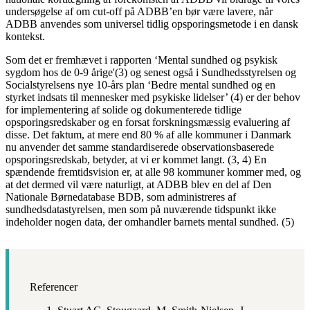
undersøgelse af om cut-off på ADBB’en bør være lavere, når
ADBB anvendes som universel tidlig opsporingsmetode i en dansk
kontekst.
Som det er fremhævet i rapporten ‘Mental sundhed og psykisk
sygdom hos de 0-9 årige'(3) og senest også i Sundhedsstyrelsen og
Socialstyrelsens nye 10-års plan ‘Bedre mental sundhed og en
styrket indsats til mennesker med psykiske lidelser’ (4) er der behov
for implementering af solide og dokumenterede tidlige
opsporingsredskaber og en forsat forskningsmæssig evaluering af
disse. Det faktum, at mere end 80 % af alle kommuner i Danmark
nu anvender det samme standardiserede observationsbaserede
opsporingsredskab, betyder, at vi er kommet langt. (3, 4) En
spændende fremtidsvision er, at alle 98 kommuner kommer med, og
at det dermed vil være naturligt, at ADBB blev en del af Den
Nationale Børnedatabase BDB, som administreres af
sundhedsdatastyrelsen, men som på nuværende tidspunkt ikke
indeholder nogen data, der omhandler barnets mental sundhed. (5)
Referencer