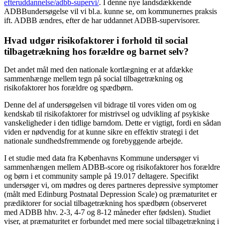
efteruddannelse/adbb-supervi/
. I denne nye landsdækkende
ADBBundersøgelse vil vi bl.a. kunne se, om kommunernes praksis
ift. ADBB ændres, efter de har uddannet ADBB-supervisorer.
Hvad udgør risikofaktorer i forhold til social
tilbagetrækning hos forældre og barnet selv?
Det andet mål med den nationale kortlægning er at afdække
sammenhænge mellem tegn på social tilbagetrækning og
risikofaktorer hos forældre og spædbørn.
Denne del af undersøgelsen vil bidrage til vores viden om og
kendskab til risikofaktorer for mistrivsel og udvikling af psykiske
vanskeligheder i den tidlige barndom. Dette er vigtigt, fordi en sådan
viden er nødvendig for at kunne sikre en effektiv strategi i det
nationale sundhedsfremmende og forebyggende arbejde.
I et studie med data fra Københavns Kommune undersøger vi
sammenhængen mellem ADBB-score og risikofaktorer hos forældre
og børn i et community sample på 19.017 deltagere. Specifikt
undersøger vi, om mødres og deres partneres depressive symptomer
(målt med Edinburg Postnatal Depression Scale) og præmaturitet er
prædiktorer for social tilbagetrækning hos spædbørn (observeret
med ADBB hhv. 2-3, 4-7 og 8-12 måneder efter fødslen). Studiet
viser, at præmaturitet er forbundet med mere social tilbagetrækning i