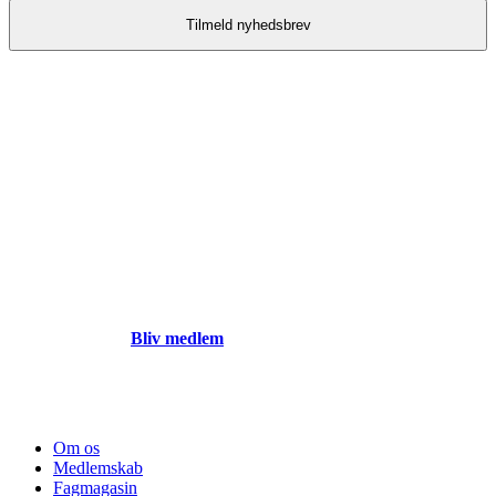
Bliv en del af vores
faglige fællesskab
Hvis du ikke allerede er medlem af Fagligt Selskab for
Sundhedsplejersker, synes vi, du skal tilmelde dig. Der er
nemlig rigtig mange fordele ved et medlemskab hos os.
Bliv medlem
Om os
Medlemskab
Fagmagasin