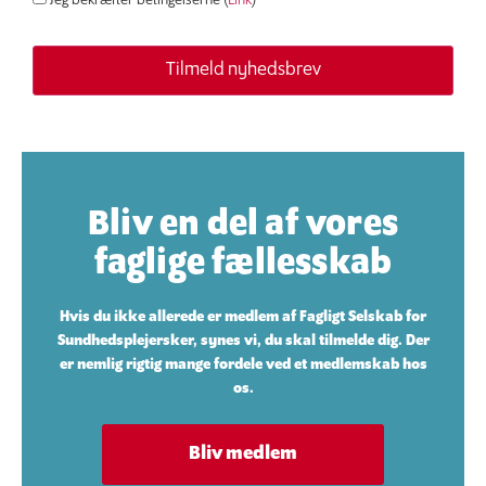
Jeg bekræfter betingelserne (
Link
)
Bliv en del af vores
faglige fællesskab
Hvis du ikke allerede er medlem af Fagligt Selskab for
Sundhedsplejersker, synes vi, du skal tilmelde dig. Der
er nemlig rigtig mange fordele ved et medlemskab hos
os.
Bliv medlem